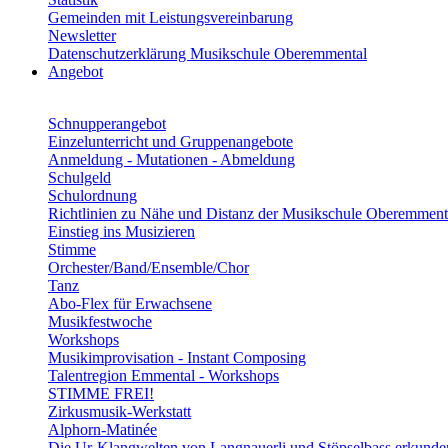
Gemeinden mit Leistungsvereinbarung
Newsletter
Datenschutzerklärung Musikschule Oberemmental
Angebot
Schnupperangebot
Einzelunterricht und Gruppenangebote
Anmeldung - Mutationen - Abmeldung
Schulgeld
Schulordnung
Richtlinien zu Nähe und Distanz der Musikschule Oberemment
Einstieg ins Musizieren
Stimme
Orchester/Band/Ensemble/Chor
Tanz
Abo-Flex für Erwachsene
Musikfestwoche
Workshops
Musikimprovisation - Instant Composing
Talentregion Emmental - Workshops
STIMME FREI!
Zirkusmusik-Werkstatt
Alphorn-Matinée
Die Ur-Klangwelten von Langnauerli und Stöpselbass erkunde