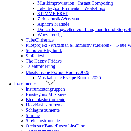
Musikimprovisation - Instant Composing
Talentregion Emmental - Workshops
STIMME FREI!
Zirkusmusik-Werkstatt
Alphorn-Matinée
Die Ur-Klangwelten von Langnauerli und Stöpsel
Wurzelmusig
TubaChristmas
Pilotprojekt «Praxisnah & immersiv studieren» – Neue 
Senioren-Rhythmik
Stufentest
The Happy Fridays
Talentförderung
Musikalische Escape Rooms 2026
Musikalische Escape Rooms 2025
Instrumente
Instrumentengruppen
Einstieg ins Musizieren
Blechblasinstrumente
Holzblasinstrumente
Schlaginstrumente
Stimme
Streichinstrumente
Orchester/Band/Ensemble/Chor