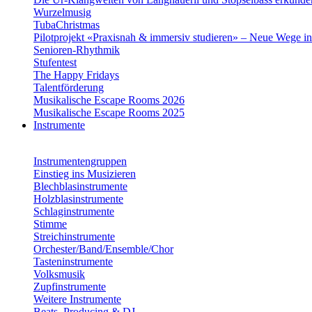
Wurzelmusig
TubaChristmas
Pilotprojekt «Praxisnah & immersiv studieren» – Neue Wege i
Senioren-Rhythmik
Stufentest
The Happy Fridays
Talentförderung
Musikalische Escape Rooms 2026
Musikalische Escape Rooms 2025
Instrumente
Instrumentengruppen
Einstieg ins Musizieren
Blechblasinstrumente
Holzblasinstrumente
Schlaginstrumente
Stimme
Streichinstrumente
Orchester/Band/Ensemble/Chor
Tasteninstrumente
Volksmusik
Zupfinstrumente
Weitere Instrumente
Beats, Producing & DJ