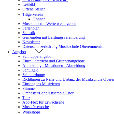
Leitbild
Offene Stellen
Trägerverein
Gönner
Musik leben – Werte weitergeben
Ferienplan
Statistik
Gemeinden mit Leistungsvereinbarung
Newsletter
Datenschutzerklärung Musikschule Oberemmental
Angebot
Schnupperangebot
Einzelunterricht und Gruppenangebote
Anmeldung - Mutationen - Abmeldung
Schulgeld
Schulordnung
Richtlinien zu Nähe und Distanz der Musikschule Ober
Einstieg ins Musizieren
Stimme
Orchester/Band/Ensemble/Chor
Tanz
Abo-Flex für Erwachsene
Musikfestwoche
Workshops