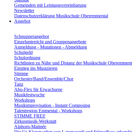
Gemeinden mit Leistungsvereinbarung
Newsletter
Datenschutzerklärung Musikschule Oberemmental
Angebot
Schnupperangebot
Einzelunterricht und Gruppenangebote
Anmeldung - Mutationen - Abmeldung
Schulgeld
Schulordnung
Richtlinien zu Nähe und Distanz der Musikschule Oberemment
Einstieg ins Musizieren
Stimme
Orchester/Band/Ensemble/Chor
Tanz
Abo-Flex für Erwachsene
Musikfestwoche
Workshops
Musikimprovisation - Instant Composing
Talentregion Emmental - Workshops
STIMME FREI!
Zirkusmusik-Werkstatt
Alphorn-Matinée
Die Ur-Klangwelten von Langnauerli und Stöpselbass erkunde