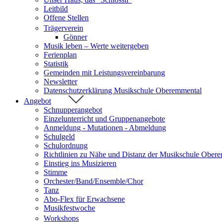
Leitbild
Offene Stellen
Trägerverein
Gönner
Musik leben – Werte weitergeben
Ferienplan
Statistik
Gemeinden mit Leistungsvereinbarung
Newsletter
Datenschutzerklärung Musikschule Oberemmental
Angebot
Schnupperangebot
Einzelunterricht und Gruppenangebote
Anmeldung - Mutationen - Abmeldung
Schulgeld
Schulordnung
Richtlinien zu Nähe und Distanz der Musikschule Ober
Einstieg ins Musizieren
Stimme
Orchester/Band/Ensemble/Chor
Tanz
Abo-Flex für Erwachsene
Musikfestwoche
Workshops