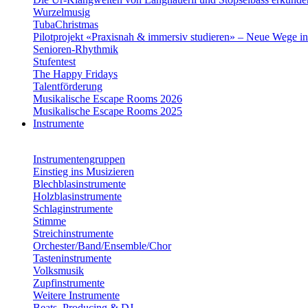
Wurzelmusig
TubaChristmas
Pilotprojekt «Praxisnah & immersiv studieren» – Neue Wege i
Senioren-Rhythmik
Stufentest
The Happy Fridays
Talentförderung
Musikalische Escape Rooms 2026
Musikalische Escape Rooms 2025
Instrumente
Instrumentengruppen
Einstieg ins Musizieren
Blechblasinstrumente
Holzblasinstrumente
Schlaginstrumente
Stimme
Streichinstrumente
Orchester/Band/Ensemble/Chor
Tasteninstrumente
Volksmusik
Zupfinstrumente
Weitere Instrumente
Beats, Producing & DJ