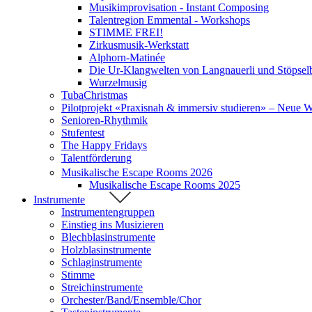
Musikimprovisation - Instant Composing
Talentregion Emmental - Workshops
STIMME FREI!
Zirkusmusik-Werkstatt
Alphorn-Matinée
Die Ur-Klangwelten von Langnauerli und Stöpsel
Wurzelmusig
TubaChristmas
Pilotprojekt «Praxisnah & immersiv studieren» – Neue 
Senioren-Rhythmik
Stufentest
The Happy Fridays
Talentförderung
Musikalische Escape Rooms 2026
Musikalische Escape Rooms 2025
Instrumente
Instrumentengruppen
Einstieg ins Musizieren
Blechblasinstrumente
Holzblasinstrumente
Schlaginstrumente
Stimme
Streichinstrumente
Orchester/Band/Ensemble/Chor