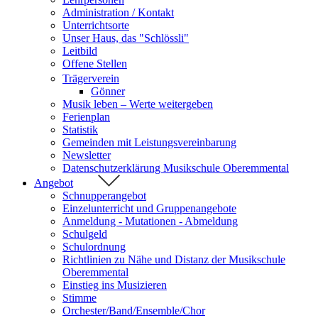
Administration / Kontakt
Unterrichtsorte
Unser Haus, das "Schlössli"
Leitbild
Offene Stellen
Trägerverein
Gönner
Musik leben – Werte weitergeben
Ferienplan
Statistik
Gemeinden mit Leistungsvereinbarung
Newsletter
Datenschutzerklärung Musikschule Oberemmental
Angebot
Schnupperangebot
Einzelunterricht und Gruppenangebote
Anmeldung - Mutationen - Abmeldung
Schulgeld
Schulordnung
Richtlinien zu Nähe und Distanz der Musikschule
Oberemmental
Einstieg ins Musizieren
Stimme
Orchester/Band/Ensemble/Chor