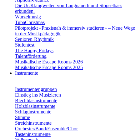
Die Ur-Klangwelten von Langnauerli und Stöpselbass
erkunden.
Wurzelmusig
TubaChristmas
Pilotprojekt «Praxisnah & immersiv studieren» – Neue Wege
in der Musikpädagogik
Senioren-Rhythmik
Stufentest
The Happy Fridays
Talentförderung
Musikalische Escape Rooms 2026
Musikalische Escape Rooms 2025
Instrumente
Instrumentengruppen
Einstieg ins Musizieren
Blechblasinstrumente
Holzblasinstrumente
Schlaginstrumente
Stimme
Streichinstrumente
Orchester/Band/Ensemble/Chor
Tasteninstrumente
Volksmusik