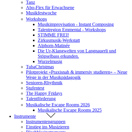
Tanz
Abo-Flex für Erwachsene
Musikfestwoche
Workshops
Musikimprovisation - Instant Composing
Talentregion Emmental - Workshops
STIMME FREI!
Zirkusmusik-Werkstatt
Alphorn-Matinée
Die Ur-Klangwelten von Langnauerli und
Stöpselbass erkunden.
Wurzelmusig
TubaChristmas
Pilotprojekt «Praxisnah & immersiv studieren» – Neue
Wege in der Musikpädagogik
Senioren-Rhythmik
Stufentest
The Happy Fridays
Talentförderung
Musikalische Escape Rooms 2026
Musikalische Escape Rooms 2025
Instrumente
Instrumentengruppen
Einstieg ins Musizieren