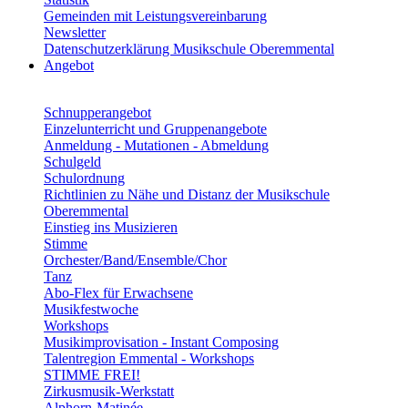
Gemeinden mit Leistungsvereinbarung
Newsletter
Datenschutzerklärung Musikschule Oberemmental
Angebot
Schnupperangebot
Einzelunterricht und Gruppenangebote
Anmeldung - Mutationen - Abmeldung
Schulgeld
Schulordnung
Richtlinien zu Nähe und Distanz der Musikschule
Oberemmental
Einstieg ins Musizieren
Stimme
Orchester/Band/Ensemble/Chor
Tanz
Abo-Flex für Erwachsene
Musikfestwoche
Workshops
Musikimprovisation - Instant Composing
Talentregion Emmental - Workshops
STIMME FREI!
Zirkusmusik-Werkstatt
Alphorn-Matinée