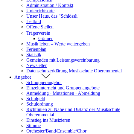
Administration / Kontakt
Unterrichtsorte
Unser Haus, das "Schlössli"
Leitbild
Offene Stellen
Trägerverein
Gönner
Musik leben – Werte weitergeben
Ferienplan
Statistik
Gemeinden mit Leistungsvereinbarung
Newsletter
Datenschutzerklärung Musikschule Oberemmental
Angebot
Schnupperangebot
Einzelunterricht und Gruppenangebote
Anmeldung - Mutationen - Abmeldung
Schulgeld
Schulordnung
Richtlinien zu Nähe und Distanz der Musikschule
Oberemmental
Einstieg ins Musizieren
Stimme
Orchester/Band/Ensemble/Chor