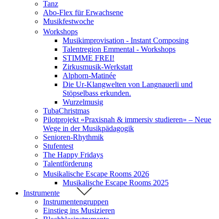
Tanz
Abo-Flex für Erwachsene
Musikfestwoche
Workshops
Musikimprovisation - Instant Composing
Talentregion Emmental - Workshops
STIMME FREI!
Zirkusmusik-Werkstatt
Alphorn-Matinée
Die Ur-Klangwelten von Langnauerli und
Stöpselbass erkunden.
Wurzelmusig
TubaChristmas
Pilotprojekt «Praxisnah & immersiv studieren» – Neue
Wege in der Musikpädagogik
Senioren-Rhythmik
Stufentest
The Happy Fridays
Talentförderung
Musikalische Escape Rooms 2026
Musikalische Escape Rooms 2025
Instrumente
Instrumentengruppen
Einstieg ins Musizieren