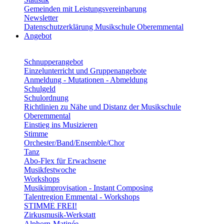
Gemeinden mit Leistungsvereinbarung
Newsletter
Datenschutzerklärung Musikschule Oberemmental
Angebot
Schnupperangebot
Einzelunterricht und Gruppenangebote
Anmeldung - Mutationen - Abmeldung
Schulgeld
Schulordnung
Richtlinien zu Nähe und Distanz der Musikschule
Oberemmental
Einstieg ins Musizieren
Stimme
Orchester/Band/Ensemble/Chor
Tanz
Abo-Flex für Erwachsene
Musikfestwoche
Workshops
Musikimprovisation - Instant Composing
Talentregion Emmental - Workshops
STIMME FREI!
Zirkusmusik-Werkstatt
Alphorn-Matinée