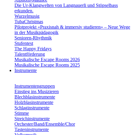
Die Ur-Klangwelten von Langnauerli und Stöpselbass
erkunden.
Wurzelmusig
TubaChristmas
Pilotprojekt «Praxisnah & immersiv studieren» – Neue Wege
in der Musikpädagogik
Senioren-Rhythmik
Stufentest
The Happy Fridays
Talentförderung
Musikalische Escape Rooms 2026
Musikalische Escape Rooms 2025
Instrumente
Instrumentengruppen
Einstieg ins Musizieren
Blechblasinstrumente
Holzblasinstrumente
Schlaginstrumente
Stimme
Streichinstrumente
Orchester/Band/Ensemble/Chor
Tasteninstrumente
Volksmusik