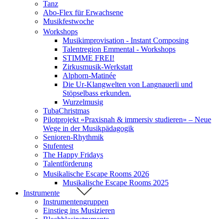
Tanz
Abo-Flex für Erwachsene
Musikfestwoche
Workshops
Musikimprovisation - Instant Composing
Talentregion Emmental - Workshops
STIMME FREI!
Zirkusmusik-Werkstatt
Alphorn-Matinée
Die Ur-Klangwelten von Langnauerli und
Stöpselbass erkunden.
Wurzelmusig
TubaChristmas
Pilotprojekt «Praxisnah & immersiv studieren» – Neue
Wege in der Musikpädagogik
Senioren-Rhythmik
Stufentest
The Happy Fridays
Talentförderung
Musikalische Escape Rooms 2026
Musikalische Escape Rooms 2025
Instrumente
Instrumentengruppen
Einstieg ins Musizieren