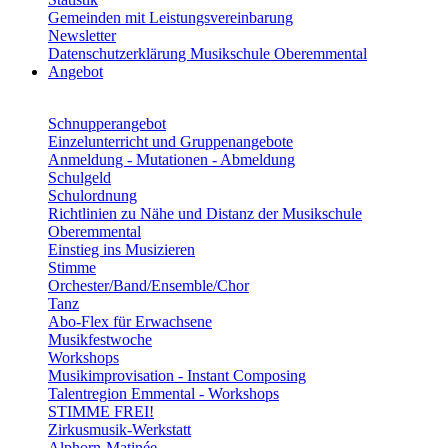
Gemeinden mit Leistungsvereinbarung
Newsletter
Datenschutzerklärung Musikschule Oberemmental
Angebot
Schnupperangebot
Einzelunterricht und Gruppenangebote
Anmeldung - Mutationen - Abmeldung
Schulgeld
Schulordnung
Richtlinien zu Nähe und Distanz der Musikschule
Oberemmental
Einstieg ins Musizieren
Stimme
Orchester/Band/Ensemble/Chor
Tanz
Abo-Flex für Erwachsene
Musikfestwoche
Workshops
Musikimprovisation - Instant Composing
Talentregion Emmental - Workshops
STIMME FREI!
Zirkusmusik-Werkstatt
Alphorn-Matinée