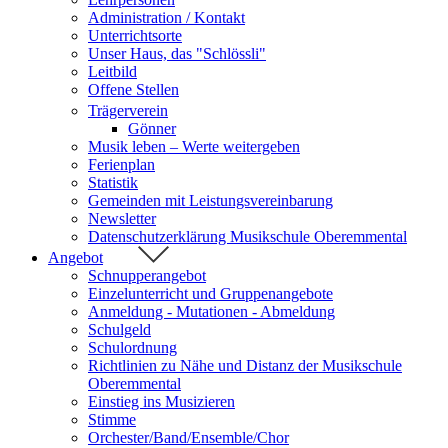
Administration / Kontakt
Unterrichtsorte
Unser Haus, das "Schlössli"
Leitbild
Offene Stellen
Trägerverein
Gönner
Musik leben – Werte weitergeben
Ferienplan
Statistik
Gemeinden mit Leistungsvereinbarung
Newsletter
Datenschutzerklärung Musikschule Oberemmental
Angebot
Schnupperangebot
Einzelunterricht und Gruppenangebote
Anmeldung - Mutationen - Abmeldung
Schulgeld
Schulordnung
Richtlinien zu Nähe und Distanz der Musikschule
Oberemmental
Einstieg ins Musizieren
Stimme
Orchester/Band/Ensemble/Chor