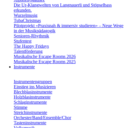
Die Ur-Klangwelten von Langnauerli und Stöpselbass
erkunden.
Wurzelmusig
TubaChristmas
Pilotprojekt «Praxisnah & immersiv studieren» – Neue Wege
in der Musikpädagogik
Senioren-Rhythmik
Stufentest
The Happy Fridays
Talentförderung
Musikalische Escape Rooms 2026
Musikalische Escape Rooms 2025
Instrumente
Instrumentengruppen
Einstieg ins Musizieren
Blechblasinstrumente
Holzblasinstrumente
Schlaginstrumente
Stimme
Streichinstrumente
Orchester/Band/Ensemble/Chor
Tasteninstrumente
Volksmusik