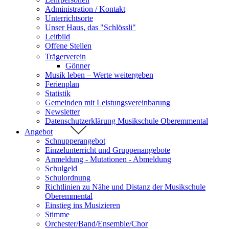
Administration / Kontakt
Unterrichtsorte
Unser Haus, das "Schlössli"
Leitbild
Offene Stellen
Trägerverein
Gönner
Musik leben – Werte weitergeben
Ferienplan
Statistik
Gemeinden mit Leistungsvereinbarung
Newsletter
Datenschutzerklärung Musikschule Oberemmental
Angebot
Schnupperangebot
Einzelunterricht und Gruppenangebote
Anmeldung - Mutationen - Abmeldung
Schulgeld
Schulordnung
Richtlinien zu Nähe und Distanz der Musikschule
Oberemmental
Einstieg ins Musizieren
Stimme
Orchester/Band/Ensemble/Chor