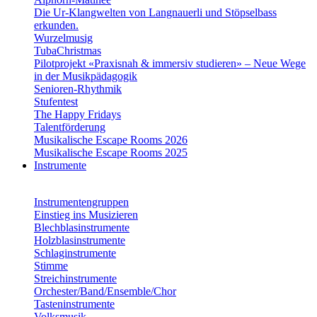
Die Ur-Klangwelten von Langnauerli und Stöpselbass
erkunden.
Wurzelmusig
TubaChristmas
Pilotprojekt «Praxisnah & immersiv studieren» – Neue Wege
in der Musikpädagogik
Senioren-Rhythmik
Stufentest
The Happy Fridays
Talentförderung
Musikalische Escape Rooms 2026
Musikalische Escape Rooms 2025
Instrumente
Instrumentengruppen
Einstieg ins Musizieren
Blechblasinstrumente
Holzblasinstrumente
Schlaginstrumente
Stimme
Streichinstrumente
Orchester/Band/Ensemble/Chor
Tasteninstrumente
Volksmusik