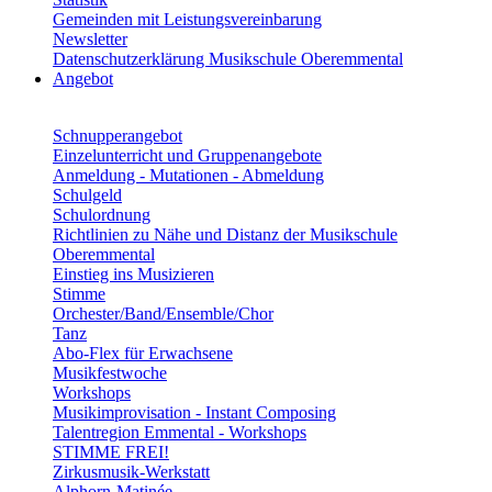
Gemeinden mit Leistungsvereinbarung
Newsletter
Datenschutzerklärung Musikschule Oberemmental
Angebot
Schnupperangebot
Einzelunterricht und Gruppenangebote
Anmeldung - Mutationen - Abmeldung
Schulgeld
Schulordnung
Richtlinien zu Nähe und Distanz der Musikschule
Oberemmental
Einstieg ins Musizieren
Stimme
Orchester/Band/Ensemble/Chor
Tanz
Abo-Flex für Erwachsene
Musikfestwoche
Workshops
Musikimprovisation - Instant Composing
Talentregion Emmental - Workshops
STIMME FREI!
Zirkusmusik-Werkstatt
Alphorn-Matinée