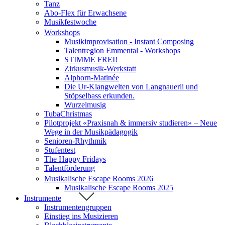
Tanz
Abo-Flex für Erwachsene
Musikfestwoche
Workshops
Musikimprovisation - Instant Composing
Talentregion Emmental - Workshops
STIMME FREI!
Zirkusmusik-Werkstatt
Alphorn-Matinée
Die Ur-Klangwelten von Langnauerli und
Stöpselbass erkunden.
Wurzelmusig
TubaChristmas
Pilotprojekt «Praxisnah & immersiv studieren» – Neue
Wege in der Musikpädagogik
Senioren-Rhythmik
Stufentest
The Happy Fridays
Talentförderung
Musikalische Escape Rooms 2026
Musikalische Escape Rooms 2025
Instrumente
Instrumentengruppen
Einstieg ins Musizieren