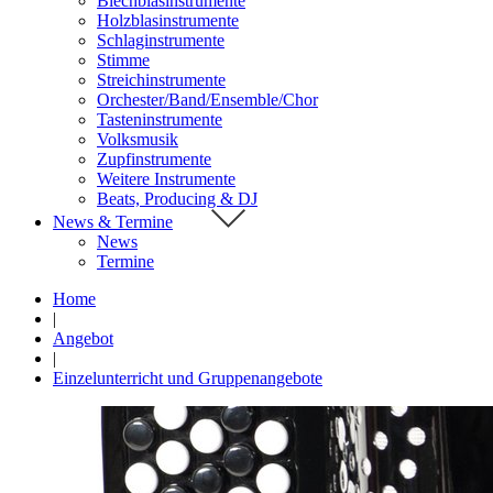
Blechblasinstrumente
Holzblasinstrumente
Schlaginstrumente
Stimme
Streichinstrumente
Orchester/Band/Ensemble/Chor
Tasteninstrumente
Volksmusik
Zupfinstrumente
Weitere Instrumente
Beats, Producing & DJ
News & Termine
News
Termine
Home
|
Angebot
|
Einzelunterricht und Gruppenangebote