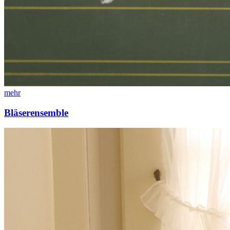
mehr
Bläserensemble