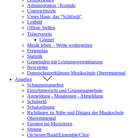
Administration / Kontakt
Unterrichtsorte
Unser Haus, das "Schlössli"
Leitbild
Offene Stellen
Trägerverein
Gönner
Musik leben – Werte weitergeben
Ferienplan
Statistik
Gemeinden mit Leistungsvereinbarung
Newsletter
Datenschutzerklärung Musikschule Oberemmental
Angebot
Schnupperangebot
Einzelunterricht und Gruppenangebote
Anmeldung - Mutationen - Abmeldung
Schulgeld
Schulordnung
Richtlinien zu Nähe und Distanz der Musikschule
Oberemmental
Einstieg ins Musizieren
Stimme
Orchester/Band/Ensemble/Chor