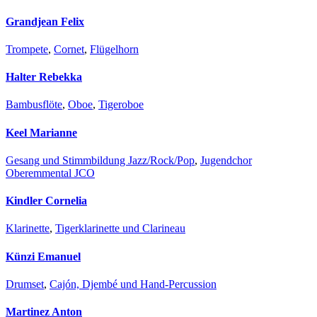
Grandjean Felix
Trompete
,
Cornet
,
Flügelhorn
Halter Rebekka
Bambusflöte
,
Oboe
,
Tigeroboe
Keel Marianne
Gesang und Stimmbildung Jazz/Rock/Pop
,
Jugendchor
Oberemmental JCO
Kindler Cornelia
Klarinette
,
Tigerklarinette und Clarineau
Künzi Emanuel
Drumset
,
Cajón, Djembé und Hand-Percussion
Martinez Anton