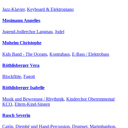
Jazz-Klavier
,
Keyboard & Elektropiano
Mosimann Annelies
Jugend-Jodlerchor Langnau
,
Jodel
Muheim Christophe
Kids Band - The Oceans
,
Kontrabass
,
E-Bass / Elektrobass
Röthlisberger Vera
Blockflöte
,
Fagott
Röthlisberger Isabelle
Musik und Bewegung / Rhythmik
,
Kinderchor Oberemmental
KCO
,
Eltern-Kind-Singen
Rusch Severin
Cajón, Djembé und Hand-Percussion
,
Drumset
,
Marimbaphon
,