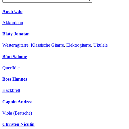
Auch Udo
Akkordeon
Blaty Jonatan
Westerngitarre
,
Klassische Gitarre
,
Elektrogitarre
,
Ukulele
Böni Salome
Querflöte
Boss Hannes
Hackbrett
Cagnin Andrea
Viola (Bratsche)
Christen Niculin