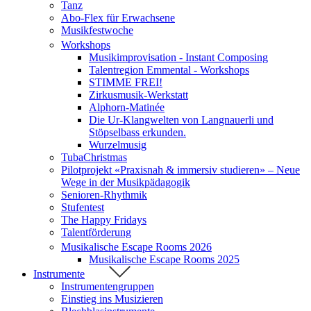
Tanz
Abo-Flex für Erwachsene
Musikfestwoche
Workshops
Musikimprovisation - Instant Composing
Talentregion Emmental - Workshops
STIMME FREI!
Zirkusmusik-Werkstatt
Alphorn-Matinée
Die Ur-Klangwelten von Langnauerli und
Stöpselbass erkunden.
Wurzelmusig
TubaChristmas
Pilotprojekt «Praxisnah & immersiv studieren» – Neue
Wege in der Musikpädagogik
Senioren-Rhythmik
Stufentest
The Happy Fridays
Talentförderung
Musikalische Escape Rooms 2026
Musikalische Escape Rooms 2025
Instrumente
Instrumentengruppen
Einstieg ins Musizieren