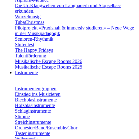
Die Ur-Klangwelten von Langnauerli und Stöpselbass
erkunden.
Wurzelmusig
TubaChristmas
Pilotprojekt «Praxisnah & immersiv studieren» – Neue Wege
in der Musikpädagogik
Senioren-Rhythmik
Stufentest
The Happy Fridays
Talentförderung
Musikalische Escape Rooms 2026
Musikalische Escape Rooms 2025
Instrumente
Instrumentengruppen
Einstieg ins Musizieren
Blechblasinstrumente
Holzblasinstrumente
Schlaginstrumente
Stimme
Streichinstrumente
Orchester/Band/Ensemble/Chor
Tasteninstrumente
Volksmusik