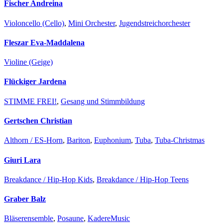
Fischer Andreina
Violoncello (Cello)
,
Mini Orchester
,
Jugendstreichorchester
Fleszar Eva-Maddalena
Violine (Geige)
Flückiger Jardena
STIMME FREI!
,
Gesang und Stimmbildung
Gertschen Christian
Althorn / ES-Horn
,
Bariton
,
Euphonium
,
Tuba
,
Tuba-Christmas
Giuri Lara
Breakdance / Hip-Hop Kids
,
Breakdance / Hip-Hop Teens
Graber Balz
Bläserensemble
,
Posaune
,
KadereMusic