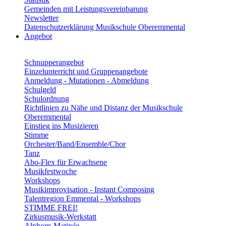
Gemeinden mit Leistungsvereinbarung
Newsletter
Datenschutzerklärung Musikschule Oberemmental
Angebot
Schnupperangebot
Einzelunterricht und Gruppenangebote
Anmeldung - Mutationen - Abmeldung
Schulgeld
Schulordnung
Richtlinien zu Nähe und Distanz der Musikschule
Oberemmental
Einstieg ins Musizieren
Stimme
Orchester/Band/Ensemble/Chor
Tanz
Abo-Flex für Erwachsene
Musikfestwoche
Workshops
Musikimprovisation - Instant Composing
Talentregion Emmental - Workshops
STIMME FREI!
Zirkusmusik-Werkstatt
Alphorn-Matinée