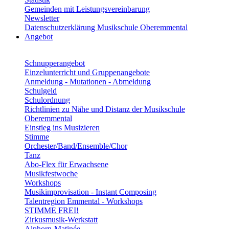
Gemeinden mit Leistungsvereinbarung
Newsletter
Datenschutzerklärung Musikschule Oberemmental
Angebot
Schnupperangebot
Einzelunterricht und Gruppenangebote
Anmeldung - Mutationen - Abmeldung
Schulgeld
Schulordnung
Richtlinien zu Nähe und Distanz der Musikschule
Oberemmental
Einstieg ins Musizieren
Stimme
Orchester/Band/Ensemble/Chor
Tanz
Abo-Flex für Erwachsene
Musikfestwoche
Workshops
Musikimprovisation - Instant Composing
Talentregion Emmental - Workshops
STIMME FREI!
Zirkusmusik-Werkstatt
Alphorn-Matinée