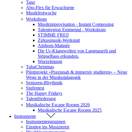
Tanz
Abo-Flex für Erwachsene
Musikfestwoche
Workshops
Musikimprovisation - Instant Composing
Talentregion Emmental - Workshops
STIMME FREI!
Zirkusmusik-Werkstatt
Alphorn-Matinée
Die Ur-Klangwelten von Langnauerli und
Stöpselbass erkunden.
Wurzelmusig
TubaChristmas
Pilotprojekt «Praxisnah & immersiv studieren» – Neue
Wege in der Musikpädagogik
Senioren-Rhythmik
Stufentest
The Happy Fridays
Talentförderung
Musikalische Escape Rooms 2026
Musikalische Escape Rooms 2025
Instrumente
Instrumentengruppen
Einstieg ins Musizieren