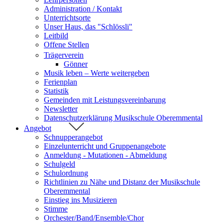
Administration / Kontakt
Unterrichtsorte
Unser Haus, das "Schlössli"
Leitbild
Offene Stellen
Trägerverein
Gönner
Musik leben – Werte weitergeben
Ferienplan
Statistik
Gemeinden mit Leistungsvereinbarung
Newsletter
Datenschutzerklärung Musikschule Oberemmental
Angebot
Schnupperangebot
Einzelunterricht und Gruppenangebote
Anmeldung - Mutationen - Abmeldung
Schulgeld
Schulordnung
Richtlinien zu Nähe und Distanz der Musikschule
Oberemmental
Einstieg ins Musizieren
Stimme
Orchester/Band/Ensemble/Chor