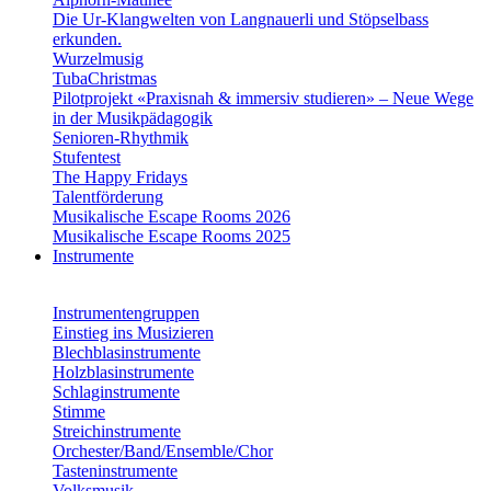
Die Ur-Klangwelten von Langnauerli und Stöpselbass
erkunden.
Wurzelmusig
TubaChristmas
Pilotprojekt «Praxisnah & immersiv studieren» – Neue Wege
in der Musikpädagogik
Senioren-Rhythmik
Stufentest
The Happy Fridays
Talentförderung
Musikalische Escape Rooms 2026
Musikalische Escape Rooms 2025
Instrumente
Instrumentengruppen
Einstieg ins Musizieren
Blechblasinstrumente
Holzblasinstrumente
Schlaginstrumente
Stimme
Streichinstrumente
Orchester/Band/Ensemble/Chor
Tasteninstrumente
Volksmusik