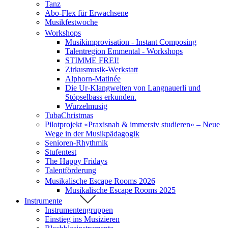
Tanz
Abo-Flex für Erwachsene
Musikfestwoche
Workshops
Musikimprovisation - Instant Composing
Talentregion Emmental - Workshops
STIMME FREI!
Zirkusmusik-Werkstatt
Alphorn-Matinée
Die Ur-Klangwelten von Langnauerli und
Stöpselbass erkunden.
Wurzelmusig
TubaChristmas
Pilotprojekt «Praxisnah & immersiv studieren» – Neue
Wege in der Musikpädagogik
Senioren-Rhythmik
Stufentest
The Happy Fridays
Talentförderung
Musikalische Escape Rooms 2026
Musikalische Escape Rooms 2025
Instrumente
Instrumentengruppen
Einstieg ins Musizieren