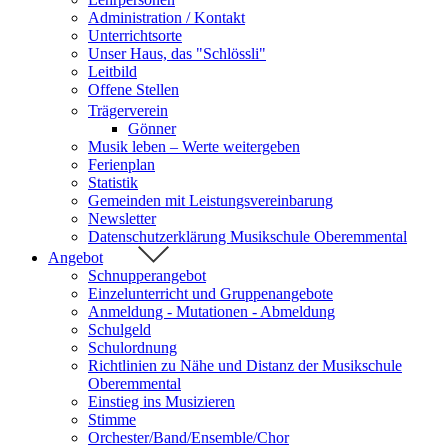
Administration / Kontakt
Unterrichtsorte
Unser Haus, das "Schlössli"
Leitbild
Offene Stellen
Trägerverein
Gönner
Musik leben – Werte weitergeben
Ferienplan
Statistik
Gemeinden mit Leistungsvereinbarung
Newsletter
Datenschutzerklärung Musikschule Oberemmental
Angebot
Schnupperangebot
Einzelunterricht und Gruppenangebote
Anmeldung - Mutationen - Abmeldung
Schulgeld
Schulordnung
Richtlinien zu Nähe und Distanz der Musikschule
Oberemmental
Einstieg ins Musizieren
Stimme
Orchester/Band/Ensemble/Chor