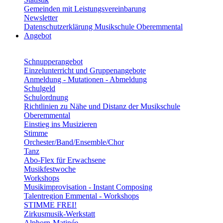
Gemeinden mit Leistungsvereinbarung
Newsletter
Datenschutzerklärung Musikschule Oberemmental
Angebot
Schnupperangebot
Einzelunterricht und Gruppenangebote
Anmeldung - Mutationen - Abmeldung
Schulgeld
Schulordnung
Richtlinien zu Nähe und Distanz der Musikschule
Oberemmental
Einstieg ins Musizieren
Stimme
Orchester/Band/Ensemble/Chor
Tanz
Abo-Flex für Erwachsene
Musikfestwoche
Workshops
Musikimprovisation - Instant Composing
Talentregion Emmental - Workshops
STIMME FREI!
Zirkusmusik-Werkstatt
Alphorn-Matinée