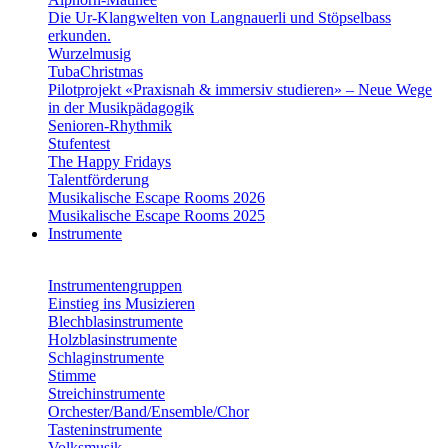
Die Ur-Klangwelten von Langnauerli und Stöpselbass
erkunden.
Wurzelmusig
TubaChristmas
Pilotprojekt «Praxisnah & immersiv studieren» – Neue Wege
in der Musikpädagogik
Senioren-Rhythmik
Stufentest
The Happy Fridays
Talentförderung
Musikalische Escape Rooms 2026
Musikalische Escape Rooms 2025
Instrumente
Instrumentengruppen
Einstieg ins Musizieren
Blechblasinstrumente
Holzblasinstrumente
Schlaginstrumente
Stimme
Streichinstrumente
Orchester/Band/Ensemble/Chor
Tasteninstrumente
Volksmusik