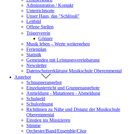
Administration / Kontakt
Unterrichtsorte
Unser Haus, das "Schlössli"
Leitbild
Offene Stellen
Trägerverein
Gönner
Musik leben – Werte weitergeben
Ferienplan
Statistik
Gemeinden mit Leistungsvereinbarung
Newsletter
Datenschutzerklärung Musikschule Oberemmental
Angebot
Schnupperangebot
Einzelunterricht und Gruppenangebote
Anmeldung - Mutationen - Abmeldung
Schulgeld
Schulordnung
Richtlinien zu Nähe und Distanz der Musikschule
Oberemmental
Einstieg ins Musizieren
Stimme
Orchester/Band/Ensemble/Chor