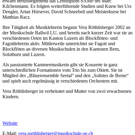
erwarb berufsbegleitend das Lehrdiplom SAMP bei Marc
Kilchenmann. Es folgten weiterführende Studien und Kurse bei Urs
Dengler, Artan Hürsever, David Schneebeli und Meisterkurse bei
Matthias Racz.
Ihre Tätigkeit als Musiklehrerin begann Vera Röthlisberger 2002 an
der Musikschule Ballwil LU, und bereits nach kurzer Zeit war sie an
verschiedenen Orten im Kanton Luzern als Blockflöten- und
Fagottlehrerin aktiv. Mittlerweile unterrichtet sie Fagott und
Blockflöten an diversen Musikschulen in den Kantonen Bern,
Solothurn und Luzern.
Als passionierte Kammermusikerin gibt sie Konzerte in ganz
unterschiedlichen Formationen vom Trio bis zum Oktett. Sie ist
Mitglied des „Bläserensemble Seetal“ und den „Solistes de Berne“
und spielt auch regelmässig in verschiedenen Orchestern mit.
Vera Röthlisberger ist verheiratet und Mutter von zwei erwachsenen
Kindern.
Website
E-Mail:
vera.roethlisberger@musikschule-oe.ch