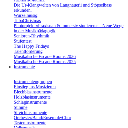
Die Ur-Klangwelten von Langnauerli und Stöpselbass
erkunden.
Wurzelmusig
TubaChristmas
Pilotprojekt «Praxisnah & immersiv studieren» – Neue Wege
in der Musikpädagogik
Senioren-Rhythmik
Stufentest
The Happy Fridays
Talentförderung
Musikalische Escape Rooms 2026
Musikalische Escape Rooms 2025
Instrumente
Instrumentengruppen
Einstieg ins Musizieren
Blechblasinstrumente
Holzblasinstrumente
Schlaginstrumente
Stimme
Streichinstrumente
Orchester/Band/Ensemble/Chor
Tasteninstrumente
Volksmusik