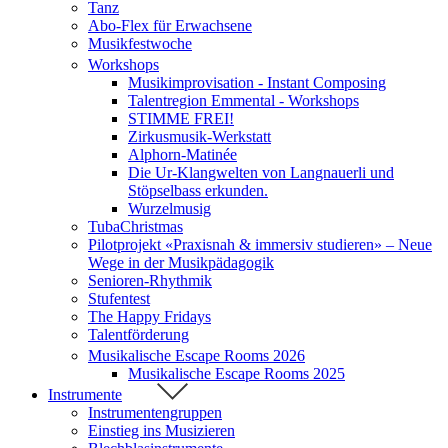
Tanz
Abo-Flex für Erwachsene
Musikfestwoche
Workshops
Musikimprovisation - Instant Composing
Talentregion Emmental - Workshops
STIMME FREI!
Zirkusmusik-Werkstatt
Alphorn-Matinée
Die Ur-Klangwelten von Langnauerli und
Stöpselbass erkunden.
Wurzelmusig
TubaChristmas
Pilotprojekt «Praxisnah & immersiv studieren» – Neue
Wege in der Musikpädagogik
Senioren-Rhythmik
Stufentest
The Happy Fridays
Talentförderung
Musikalische Escape Rooms 2026
Musikalische Escape Rooms 2025
Instrumente
Instrumentengruppen
Einstieg ins Musizieren