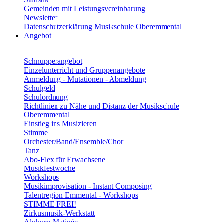
Gemeinden mit Leistungsvereinbarung
Newsletter
Datenschutzerklärung Musikschule Oberemmental
Angebot
Schnupperangebot
Einzelunterricht und Gruppenangebote
Anmeldung - Mutationen - Abmeldung
Schulgeld
Schulordnung
Richtlinien zu Nähe und Distanz der Musikschule
Oberemmental
Einstieg ins Musizieren
Stimme
Orchester/Band/Ensemble/Chor
Tanz
Abo-Flex für Erwachsene
Musikfestwoche
Workshops
Musikimprovisation - Instant Composing
Talentregion Emmental - Workshops
STIMME FREI!
Zirkusmusik-Werkstatt
Alphorn-Matinée