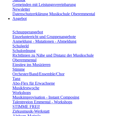
Gemeinden mit Leistungsvereinbarung
Newsletter
Datenschutzerklärung Musikschule Oberemmental
Angebot
Schnupperangebot
Einzelunterricht und Gruppenangebote
Anmeldung - Mutationen - Abmeldung
Schulgeld
Schulordnung
Richtlinien zu Nähe und Distanz der Musikschule
Oberemmental
Einstieg ins Musizieren
Stimme
Orchester/Band/Ensemble/Chor
Tanz
Abo-Flex für Erwachsene
Musikfestwoche
Workshops
Musikimprovisation - Instant Composing
Talentregion Emmental - Workshops
STIMME FREI!
Zirkusmusik-Werkstatt
Alphorn-Matinée