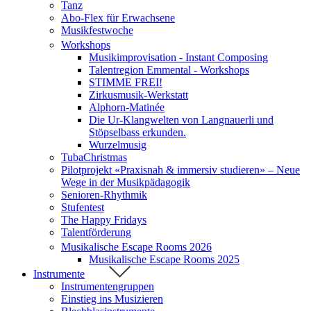
Tanz
Abo-Flex für Erwachsene
Musikfestwoche
Workshops
Musikimprovisation - Instant Composing
Talentregion Emmental - Workshops
STIMME FREI!
Zirkusmusik-Werkstatt
Alphorn-Matinée
Die Ur-Klangwelten von Langnauerli und
Stöpselbass erkunden.
Wurzelmusig
TubaChristmas
Pilotprojekt «Praxisnah & immersiv studieren» – Neue
Wege in der Musikpädagogik
Senioren-Rhythmik
Stufentest
The Happy Fridays
Talentförderung
Musikalische Escape Rooms 2026
Musikalische Escape Rooms 2025
Instrumente
Instrumentengruppen
Einstieg ins Musizieren