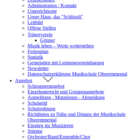
Administration / Kontakt
Unterrichtsorte
Unser Haus, das "Schlössli"
Leitbild
Offene Stellen
Trägerverein
Gönner
Musik leben – Werte weitergeben
Ferienplan
Statistik
Gemeinden mit Leistungsvereinbarung
Newsletter
Datenschutzerklärung Musikschule Oberemmental
Angebot
Schnupperangebot
Einzelunterricht und Gruppenangebote
Anmeldung - Mutationen - Abmeldung
Schulgeld
Schulordnung
Richtlinien zu Nähe und Distanz der Musikschule
Oberemmental
Einstieg ins Musizieren
Stimme
Orchester/Band/Ensemble/Chor