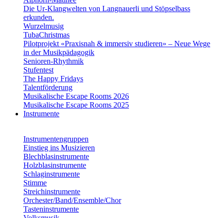
Die Ur-Klangwelten von Langnauerli und Stöpselbass
erkunden.
Wurzelmusig
TubaChristmas
Pilotprojekt «Praxisnah & immersiv studieren» – Neue Wege
in der Musikpädagogik
Senioren-Rhythmik
Stufentest
The Happy Fridays
Talentförderung
Musikalische Escape Rooms 2026
Musikalische Escape Rooms 2025
Instrumente
Instrumentengruppen
Einstieg ins Musizieren
Blechblasinstrumente
Holzblasinstrumente
Schlaginstrumente
Stimme
Streichinstrumente
Orchester/Band/Ensemble/Chor
Tasteninstrumente
Volksmusik