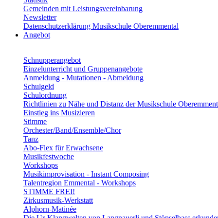
Gemeinden mit Leistungsvereinbarung
Newsletter
Datenschutzerklärung Musikschule Oberemmental
Angebot
Schnupperangebot
Einzelunterricht und Gruppenangebote
Anmeldung - Mutationen - Abmeldung
Schulgeld
Schulordnung
Richtlinien zu Nähe und Distanz der Musikschule Oberemment
Einstieg ins Musizieren
Stimme
Orchester/Band/Ensemble/Chor
Tanz
Abo-Flex für Erwachsene
Musikfestwoche
Workshops
Musikimprovisation - Instant Composing
Talentregion Emmental - Workshops
STIMME FREI!
Zirkusmusik-Werkstatt
Alphorn-Matinée
Die Ur-Klangwelten von Langnauerli und Stöpselbass erkunde