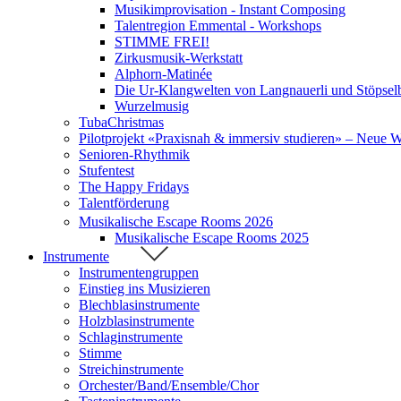
Musikimprovisation - Instant Composing
Talentregion Emmental - Workshops
STIMME FREI!
Zirkusmusik-Werkstatt
Alphorn-Matinée
Die Ur-Klangwelten von Langnauerli und Stöpsel
Wurzelmusig
TubaChristmas
Pilotprojekt «Praxisnah & immersiv studieren» – Neue 
Senioren-Rhythmik
Stufentest
The Happy Fridays
Talentförderung
Musikalische Escape Rooms 2026
Musikalische Escape Rooms 2025
Instrumente
Instrumentengruppen
Einstieg ins Musizieren
Blechblasinstrumente
Holzblasinstrumente
Schlaginstrumente
Stimme
Streichinstrumente
Orchester/Band/Ensemble/Chor