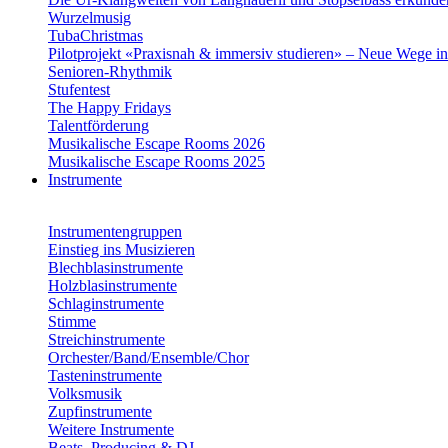
Wurzelmusig
TubaChristmas
Pilotprojekt «Praxisnah & immersiv studieren» – Neue Wege i
Senioren-Rhythmik
Stufentest
The Happy Fridays
Talentförderung
Musikalische Escape Rooms 2026
Musikalische Escape Rooms 2025
Instrumente
Instrumentengruppen
Einstieg ins Musizieren
Blechblasinstrumente
Holzblasinstrumente
Schlaginstrumente
Stimme
Streichinstrumente
Orchester/Band/Ensemble/Chor
Tasteninstrumente
Volksmusik
Zupfinstrumente
Weitere Instrumente
Beats, Producing & DJ