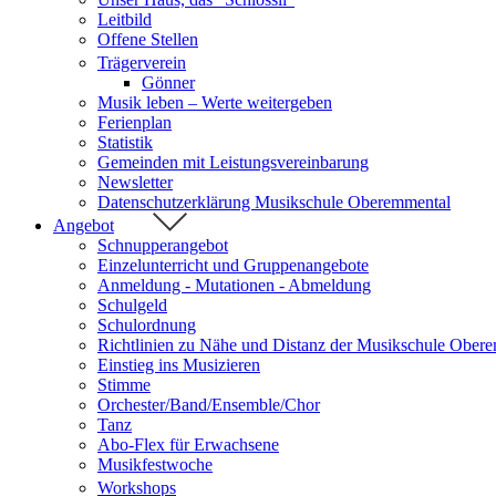
Leitbild
Offene Stellen
Trägerverein
Gönner
Musik leben – Werte weitergeben
Ferienplan
Statistik
Gemeinden mit Leistungsvereinbarung
Newsletter
Datenschutzerklärung Musikschule Oberemmental
Angebot
Schnupperangebot
Einzelunterricht und Gruppenangebote
Anmeldung - Mutationen - Abmeldung
Schulgeld
Schulordnung
Richtlinien zu Nähe und Distanz der Musikschule Ober
Einstieg ins Musizieren
Stimme
Orchester/Band/Ensemble/Chor
Tanz
Abo-Flex für Erwachsene
Musikfestwoche
Workshops