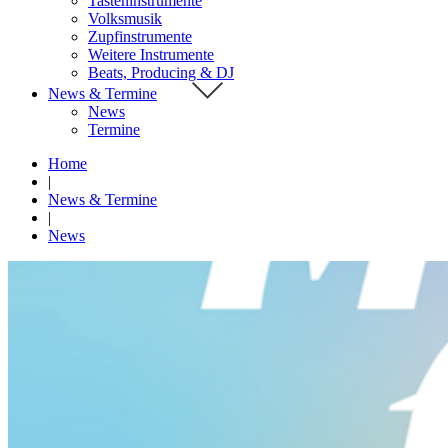
Tasteninstrumente
Volksmusik
Zupfinstrumente
Weitere Instrumente
Beats, Producing & DJ
News & Termine
News
Termine
Home
|
News & Termine
|
News