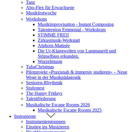
Tanz
Abo-Flex für Erwachsene
Musikfestwoche
Workshops
Musikimprovisation - Instant Composing
Talentregion Emmental - Workshops
STIMME FREI!
Zirkusmusik-Werkstatt
Alphorn-Matinée
Die Ur-Klangwelten von Langnauerli und
Stöpselbass erkunden.
Wurzelmusig
TubaChristmas
Pilotprojekt «Praxisnah & immersiv studieren» – Neue
Wege in der Musikpädagogik
Senioren-Rhythmik
Stufentest
The Happy Fridays
Talentförderung
Musikalische Escape Rooms 2026
Musikalische Escape Rooms 2025
Instrumente
Instrumentengruppen
Einstieg ins Musizieren