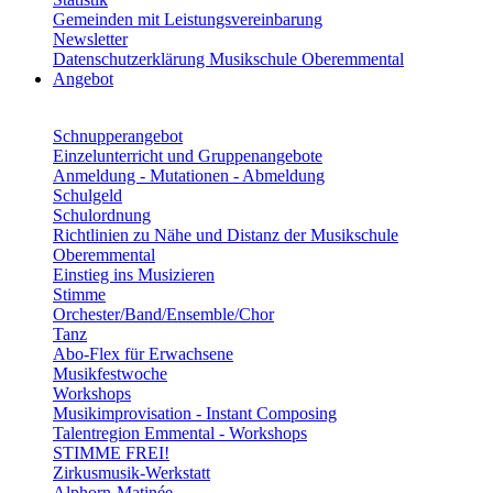
Gemeinden mit Leistungsvereinbarung
Newsletter
Datenschutzerklärung Musikschule Oberemmental
Angebot
Schnupperangebot
Einzelunterricht und Gruppenangebote
Anmeldung - Mutationen - Abmeldung
Schulgeld
Schulordnung
Richtlinien zu Nähe und Distanz der Musikschule
Oberemmental
Einstieg ins Musizieren
Stimme
Orchester/Band/Ensemble/Chor
Tanz
Abo-Flex für Erwachsene
Musikfestwoche
Workshops
Musikimprovisation - Instant Composing
Talentregion Emmental - Workshops
STIMME FREI!
Zirkusmusik-Werkstatt
Alphorn-Matinée