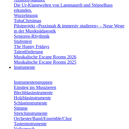
Die Ur-Klangwelten von Langnauerli und Stöpselbass
erkunden.
Wurzelmusig
TubaChristmas
Pilotprojekt «Praxisnah & immersiv studieren» – Neue Wege
in der Musikpädagogik
Senioren-Rhythmik
Stufentest
The Happy Fridays
Talentförderung
Musikalische Escape Rooms 2026
Musikalische Escape Rooms 2025
Instrumente
Instrumentengruppen
Einstieg ins Musizieren
Blechblasinstrumente
Holzblasinstrumente
Schlaginstrumente
Stimme
Streichinstrumente
Orchester/Band/Ensemble/Chor
Tasteninstrumente
Volksmusik