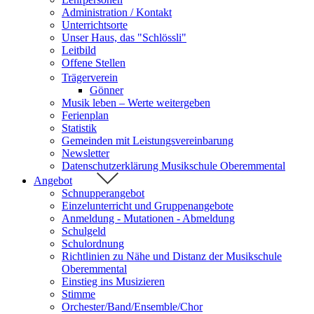
Administration / Kontakt
Unterrichtsorte
Unser Haus, das "Schlössli"
Leitbild
Offene Stellen
Trägerverein
Gönner
Musik leben – Werte weitergeben
Ferienplan
Statistik
Gemeinden mit Leistungsvereinbarung
Newsletter
Datenschutzerklärung Musikschule Oberemmental
Angebot
Schnupperangebot
Einzelunterricht und Gruppenangebote
Anmeldung - Mutationen - Abmeldung
Schulgeld
Schulordnung
Richtlinien zu Nähe und Distanz der Musikschule
Oberemmental
Einstieg ins Musizieren
Stimme
Orchester/Band/Ensemble/Chor