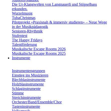
Die Ur-Klangwelten von Langnauerli und Stöpselbass
erkunden.
Wurzelmusig
TubaChristmas
Pilotprojekt «Praxisnah & immersiv studieren» – Neue Wege
in der Musikpädagogik
Senioren-Rhythmik
Stufentest
The Happy Fridays
Talentförderung
Musikalische Escape Rooms 2026
Musikalische Escape Rooms 2025
Instrumente
Instrumentengruppen
Einstieg ins Musizieren
Blechblasinstrumente
Holzblasinstrumente
Schlaginstrumente
Stimme
Streichinstrumente
Orchester/Band/Ensemble/Chor
Tasteninstrumente
Volksmusik