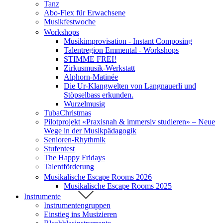
Tanz
Abo-Flex für Erwachsene
Musikfestwoche
Workshops
Musikimprovisation - Instant Composing
Talentregion Emmental - Workshops
STIMME FREI!
Zirkusmusik-Werkstatt
Alphorn-Matinée
Die Ur-Klangwelten von Langnauerli und
Stöpselbass erkunden.
Wurzelmusig
TubaChristmas
Pilotprojekt «Praxisnah & immersiv studieren» – Neue
Wege in der Musikpädagogik
Senioren-Rhythmik
Stufentest
The Happy Fridays
Talentförderung
Musikalische Escape Rooms 2026
Musikalische Escape Rooms 2025
Instrumente
Instrumentengruppen
Einstieg ins Musizieren