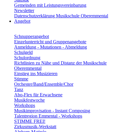
Gemeinden mit Leistungsvereinbarung
Newsletter
Datenschutzerklärung Musikschule Oberemmental
Angebot
Schnupperangebot
Einzelunterricht und Gruppenangebote
Anmeldung - Mutationen - Abmeldung
Schulgeld
Schulordnung
Richtlinien zu Nähe und Distanz der Musikschule
Oberemmental
Einstieg ins Musizieren
Stimme
Orchester/Band/Ensemble/Chor
Tanz
Abo-Flex für Erwachsene
Musikfestwoche
Workshops
Musikimprovisation - Instant Composing
Talentregion Emmental - Workshops
STIMME FREI!
Zirkusmusik-Werkstatt
Alphorn-Matinée