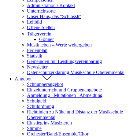
Administration / Kontakt
Unterrichtsorte
Unser Haus, das "Schlössli"
Leitbild
Offene Stellen
Trägerverein
Gönner
Musik leben – Werte weitergeben
Ferienplan
Statistik
Gemeinden mit Leistungsvereinbarung
Newsletter
Datenschutzerklärung Musikschule Oberemmental
Angebot
Schnupperangebot
Einzelunterricht und Gruppenangebote
Anmeldung - Mutationen - Abmeldung
Schulgeld
Schulordnung
Richtlinien zu Nähe und Distanz der Musikschule
Oberemmental
Einstieg ins Musizieren
Stimme
Orchester/Band/Ensemble/Chor