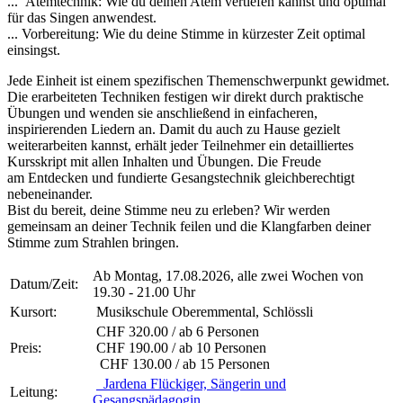
... Atemtechnik: Wie du deinen Atem vertiefen kannst und optimal
für das Singen anwendest.
... Vorbereitung: Wie du deine Stimme in kürzester Zeit optimal
einsingst.
Jede Einheit ist einem spezifischen Themenschwerpunkt gewidmet.
Die erarbeiteten Techniken festigen wir direkt durch praktische
Übungen und wenden sie anschließend in einfacheren,
inspirierenden Liedern an. Damit du auch zu Hause gezielt
weiterarbeiten kannst, erhält jeder Teilnehmer ein detailliertes
Kursskript mit allen Inhalten und Übungen. Die Freude
am Entdecken und fundierte Gesangstechnik gleichberechtigt
nebeneinander.
Bist du bereit, deine Stimme neu zu erleben? Wir werden
gemeinsam an deiner Technik feilen und die Klangfarben deiner
Stimme zum Strahlen bringen.
Ab Montag, 17.08.2026, alle zwei Wochen von
Datum/Zeit:
19.30 - 21.00 Uhr
Kursort:
Musikschule Oberemmental, Schlössli
CHF 320.00 / ab 6 Personen
Preis:
CHF 190.00 / ab 10 Personen
CHF 130.00 / ab 15 Personen
Jardena Flückiger, Sängerin und
Leitung:
Gesangspädagogin