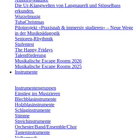
Die Ur-Klangwelten von Langnauerli und Stöpselbass
erkunden.
Wurzelmusig
TubaChristmas
Pilotprojekt «Praxisnah & immersiv studieren» – Neue Wege
in der Musikpädagogik
Senioren-Rhythmik
Stufentest
The Happy Fridays
Talentförderung
Musikalische Escape Rooms 2026
Musikalische Escape Rooms 2025
Instrumente
Instrumentengruppen
Einstieg ins Musizieren
Blechblasinstrumente
Holzblasinstrumente
Schlaginstrumente
Stimme
Streichinstrumente
Orchester/Band/Ensemble/Chor
Tasteninstrumente
Volksmusik