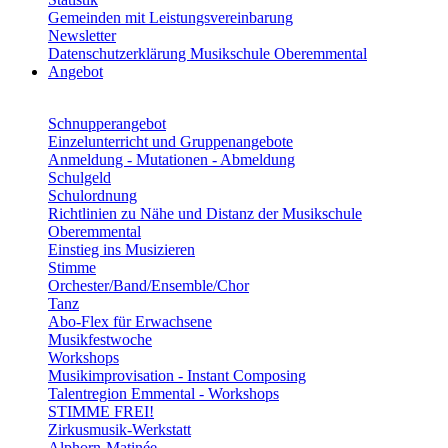
Gemeinden mit Leistungsvereinbarung
Newsletter
Datenschutzerklärung Musikschule Oberemmental
Angebot
Schnupperangebot
Einzelunterricht und Gruppenangebote
Anmeldung - Mutationen - Abmeldung
Schulgeld
Schulordnung
Richtlinien zu Nähe und Distanz der Musikschule
Oberemmental
Einstieg ins Musizieren
Stimme
Orchester/Band/Ensemble/Chor
Tanz
Abo-Flex für Erwachsene
Musikfestwoche
Workshops
Musikimprovisation - Instant Composing
Talentregion Emmental - Workshops
STIMME FREI!
Zirkusmusik-Werkstatt
Alphorn-Matinée