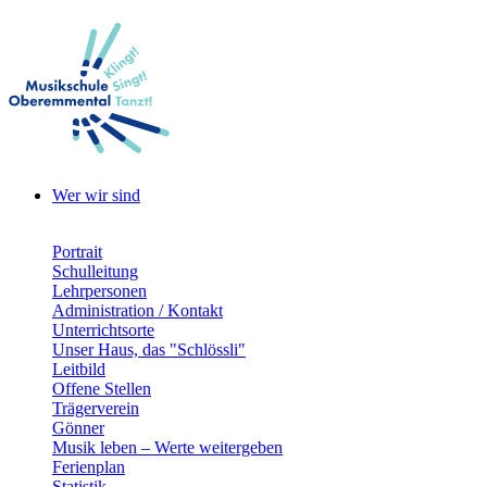
Wer wir sind
Portrait
Schulleitung
Lehrpersonen
Administration / Kontakt
Unterrichtsorte
Unser Haus, das "Schlössli"
Leitbild
Offene Stellen
Trägerverein
Gönner
Musik leben – Werte weitergeben
Ferienplan
Statistik