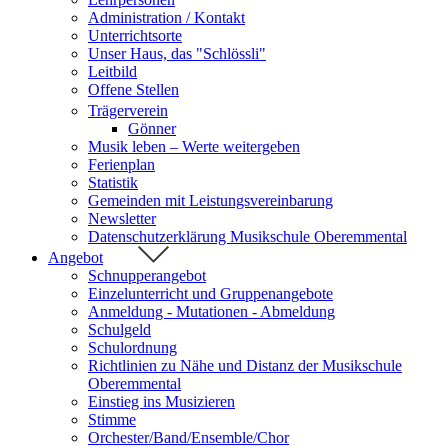
Administration / Kontakt
Unterrichtsorte
Unser Haus, das "Schlössli"
Leitbild
Offene Stellen
Trägerverein
Gönner
Musik leben – Werte weitergeben
Ferienplan
Statistik
Gemeinden mit Leistungsvereinbarung
Newsletter
Datenschutzerklärung Musikschule Oberemmental
Angebot
Schnupperangebot
Einzelunterricht und Gruppenangebote
Anmeldung - Mutationen - Abmeldung
Schulgeld
Schulordnung
Richtlinien zu Nähe und Distanz der Musikschule
Oberemmental
Einstieg ins Musizieren
Stimme
Orchester/Band/Ensemble/Chor