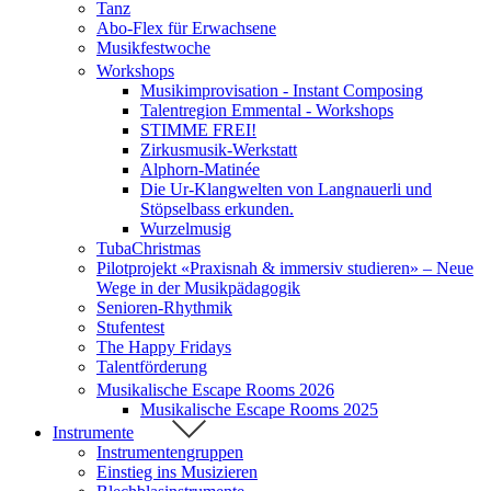
Tanz
Abo-Flex für Erwachsene
Musikfestwoche
Workshops
Musikimprovisation - Instant Composing
Talentregion Emmental - Workshops
STIMME FREI!
Zirkusmusik-Werkstatt
Alphorn-Matinée
Die Ur-Klangwelten von Langnauerli und
Stöpselbass erkunden.
Wurzelmusig
TubaChristmas
Pilotprojekt «Praxisnah & immersiv studieren» – Neue
Wege in der Musikpädagogik
Senioren-Rhythmik
Stufentest
The Happy Fridays
Talentförderung
Musikalische Escape Rooms 2026
Musikalische Escape Rooms 2025
Instrumente
Instrumentengruppen
Einstieg ins Musizieren