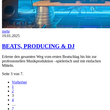
mehr
19.01.2025
BEATS, PRODUCING & DJ
Erlerne den gesamten Weg vom ersten Beatschlag bis hin zur
professionellen Musikproduktion –spielerisch und mit einfachen
Mitteln.
Seite 3 von 7.
Vorherige
1
2
3
4
…
7